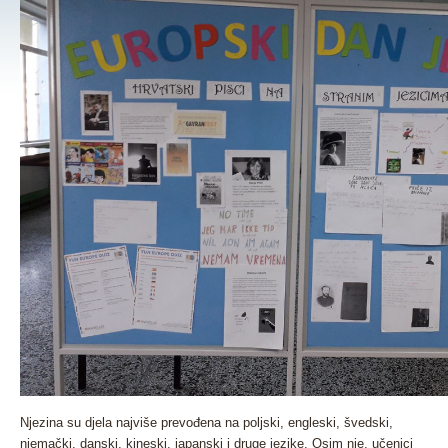
Njezina su djela najviše prevođena na poljski, engleski, švedski,
njemački, danski, kineski, japanski i druge jezike. Osim nje, učenici