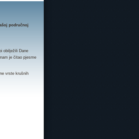
našoj područnoj
 obilježili Dane
d nam je čitao pjesme
ne vrste krušnih