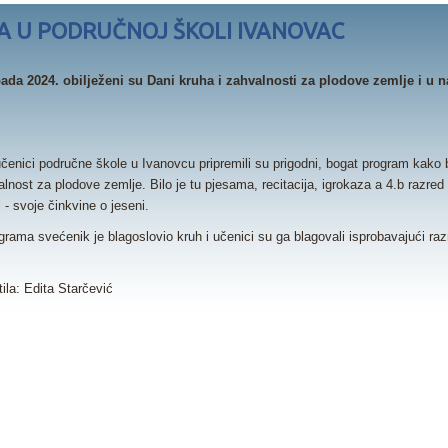
A U PODRUČNOJ ŠKOLI IVANOVAC
opada 2024. obilježeni su Dani kruha i zahvalnosti za plodove zemlje i u 
čenici područne škole u Ivanovcu pripremili su prigodni, bogat program kako bi
alnost za plodove zemlje. Bilo je tu pjesama, recitacija, igrokaza a 4.b razre
 - svoje činkvine o jeseni.
rama svećenik je blagoslovio kruh i učenici su ga blagovali isprobavajući raz
stila: Edita Starčević