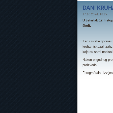
DANI KRUH
17.10.2024. 18:29
U četvrtak 17. list
školi.
Kao i svake godine u
kruha i iskazali zahv
koje su sami napisali
Nakon prigodnog prog
proizvoda.
Fotografirala i izvije