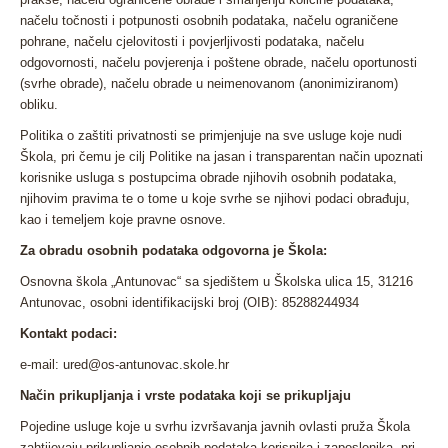
načelu točnosti i potpunosti osobnih podataka, načelu ograničene
pohrane, načelu cjelovitosti i povjerljivosti podataka, načelu
odgovornosti, načelu povjerenja i poštene obrade, načelu oportunosti
(svrhe obrade), načelu obrade u neimenovanom (anonimiziranom)
obliku.
Politika o zaštiti privatnosti se primjenjuje na sve usluge koje nudi
Škola, pri čemu je cilj Politike na jasan i transparentan način upoznati
korisnike usluga s postupcima obrade njihovih osobnih podataka,
njihovim pravima te o tome u koje svrhe se njihovi podaci obrađuju,
kao i temeljem koje pravne osnove.
Za obradu osobnih podataka odgovorna je Škola:
Osnovna škola „Antunovac“ sa sjedištem u Školska ulica 15, 31216
Antunovac, osobni identifikacijski broj (OIB): 85288244934
Kontakt podaci:
e-mail: ured@os-antunovac.skole.hr
Način prikupljanja i vrste podataka koji se prikupljaju
Pojedine usluge koje u svrhu izvršavanja javnih ovlasti pruža Škola
zahtijevaju prikupljanje osobnih podataka korisnika i zaposlenika, pri