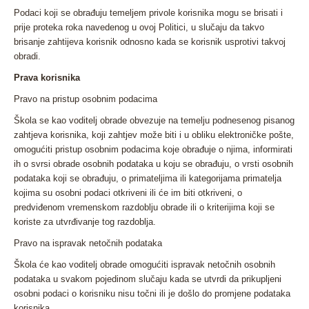
Podaci koji se obrađuju temeljem privole korisnika mogu se brisati i
prije proteka roka navedenog u ovoj Politici, u slučaju da takvo
brisanje zahtijeva korisnik odnosno kada se korisnik usprotivi takvoj
obradi.
Prava korisnika
Pravo na pristup osobnim podacima
Škola se kao voditelj obrade obvezuje na temelju podnesenog pisanog
zahtjeva korisnika, koji zahtjev može biti i u obliku elektroničke pošte,
omogućiti pristup osobnim podacima koje obrađuje o njima, informirati
ih o svrsi obrade osobnih podataka u koju se obrađuju, o vrsti osobnih
podataka koji se obrađuju, o primateljima ili kategorijama primatelja
kojima su osobni podaci otkriveni ili će im biti otkriveni, o
predviđenom vremenskom razdoblju obrade ili o kriterijima koji se
koriste za utvrđivanje tog razdoblja.
Pravo na ispravak netočnih podataka
Škola će kao voditelj obrade omogućiti ispravak netočnih osobnih
podataka u svakom pojedinom slučaju kada se utvrdi da prikupljeni
osobni podaci o korisniku nisu točni ili je došlo do promjene podataka
korisnika.