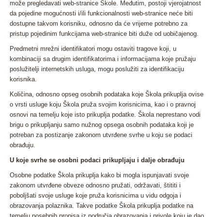
može pregledavati web-stranice Škole. Međutim, postoji vjerojatnost
da pojedine mogućnosti i/ili funkcionalnosti web-stranice neće biti
dostupne takvom korisniku, odnosno da će vrijeme potrebno za
pristup pojedinim funkcijama web-stranice biti duže od uobičajenog.
Predmetni mrežni identifikatori mogu ostaviti tragove koji, u
kombinaciji sa drugim identifikatorima i informacijama koje pružaju
poslužitelji internetskih usluga, mogu poslužiti za identifikaciju
korisnika.
Količina, odnosno opseg osobnih podataka koje Škola prikuplja ovise
o vrsti usluge koju Škola pruža svojim korisnicima, kao i o pravnoj
osnovi na temelju koje isto prikuplja podatke. Škola neprestano vodi
brigu o prikupljanju samo nužnog opsega osobnih podataka koji je
potreban za postizanje zakonom utvrđene svrhe u koju se podaci
obrađuju.
U koje svrhe se osobni podaci prikupljaju i dalje obrađuju
Osobne podatke Škola prikuplja kako bi mogla ispunjavati svoje
zakonom utvrđene obveze odnosno pružati, održavati, štititi i
poboljšati svoje usluge koje pruža korisnicima u vidu odgoja i
obrazovanja polaznika. Takve podatke Škola prikuplja podatke na
temelju posebnih propisa iz područja obrazovanja i privole koju je dao