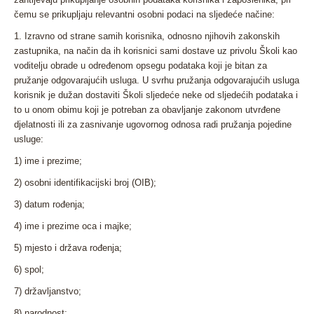
čemu se prikupljaju relevantni osobni podaci na sljedeće načine:
1. Izravno od strane samih korisnika, odnosno njihovih zakonskih
zastupnika, na način da ih korisnici sami dostave uz privolu Školi kao
voditelju obrade u određenom opsegu podataka koji je bitan za
pružanje odgovarajućih usluga. U svrhu pružanja odgovarajućih usluga
korisnik je dužan dostaviti Školi sljedeće neke od sljedećih podataka i
to u onom obimu koji je potreban za obavljanje zakonom utvrđene
djelatnosti ili za zasnivanje ugovornog odnosa radi pružanja pojedine
usluge:
1) ime i prezime;
2) osobni identifikacijski broj (OIB);
3) datum rođenja;
4) ime i prezime oca i majke;
5) mjesto i država rođenja;
6) spol;
7) državljanstvo;
8) narodnost;