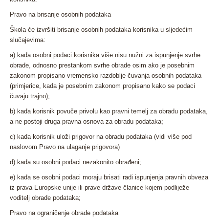
Pravo na brisanje osobnih podataka
Škola će izvršiti brisanje osobnih podataka korisnika u sljedećim
slučajevima:
a) kada osobni podaci korisnika više nisu nužni za ispunjenje svrhe
obrade, odnosno prestankom svrhe obrade osim ako je posebnim
zakonom propisano vremensko razdoblje čuvanja osobnih podataka
(primjerice, kada je posebnim zakonom propisano kako se podaci
čuvaju trajno);
b) kada korisnik povuče privolu kao pravni temelj za obradu podataka,
a ne postoji druga pravna osnova za obradu podataka;
c) kada korisnik uloži prigovor na obradu podataka (vidi više pod
naslovom Pravo na ulaganje prigovora)
d) kada su osobni podaci nezakonito obrađeni;
e) kada se osobni podaci moraju brisati radi ispunjenja pravnih obveza
iz prava Europske unije ili prave države članice kojem podliježe
voditelj obrade podataka;
Pravo na ograničenje obrade podataka