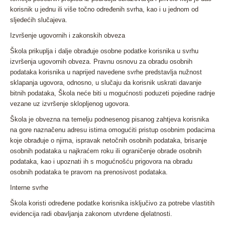
korisnik u jednu ili više točno određenih svrha, kao i u jednom od
sljedećih slučajeva.
Izvršenje ugovornih i zakonskih obveza
Škola prikuplja i dalje obrađuje osobne podatke korisnika u svrhu
izvršenja ugovornih obveza. Pravnu osnovu za obradu osobnih
podataka korisnika u naprijed navedene svrhe predstavlja nužnost
sklapanja ugovora, odnosno, u slučaju da korisnik uskrati davanje
bitnih podataka, Škola neće biti u mogućnosti poduzeti pojedine radnje
vezane uz izvršenje sklopljenog ugovora.
Škola je obvezna na temelju podnesenog pisanog zahtjeva korisnika
na gore naznačenu adresu istima omogućiti pristup osobnim podacima
koje obrađuje o njima, ispravak netočnih osobnih podataka, brisanje
osobnih podataka u najkraćem roku ili ograničenje obrade osobnih
podataka, kao i upoznati ih s mogućnošću prigovora na obradu
osobnih podataka te pravom na prenosivost podataka.
Interne svrhe
Škola koristi određene podatke korisnika isključivo za potrebe vlastitih
evidencija radi obavljanja zakonom utvrđene djelatnosti.