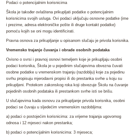
Podaci o potencijalnim korisnicima
Škola je također ovlaštena prikupljati podatke o potencijalnim
korisnicima svojih usluga. Ovi podaci uključuju osnovne podatke (ime
i prezime, adresa elektroničke pošte ili druge kontakt podatke)
pomoću kojih se oni mogu identificirati.
Pravna osnova za prikupljanje u opisanom slučaju je privola korisnika.
Vremensko trajanje čuvanja i obrade osobnih podataka
Ovisno o svrsi i pravnoj osnovi temeljem koje je prikupljaju osobni
podaci korisnika, Škola je u pojedinim slučajevima obvezna čuvati
osobne podatke u vremenskom trajanju (razdoblju) koje za pojedinu
svrhu propisuju mjerodavni propisi ili do prestanka svrhe u koju su
prikupljeni. Protekom zakonskog roka koji obvezuje Školu na čuvanje
pojedinih osobnih podataka ili prestankom svrhe isti se brišu.
U slučajevima kada osnovu za prikupljanje privola korisnika, osobni
podaci se čuvaju u sljedećim vremenskim razdobljima:
a) podaci o postojećim korisnicima: za vrijeme trajanja ugovornog
odnosa i 12 mjeseci nakon prestanka;
b) podaci o potencijalnim korisnicima: 3 mjeseca;