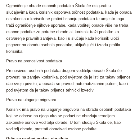
Ograničenje obrade osobnih podataka Škola će osigurati u
slučajevima kada korisnik osporava točnost podataka, kada je obrada
nezakonita a korisnik se protivi brisanju podataka te umjesto toga
traži ograničenje njihove uporabe, kada voditelj obrade više ne treba
osobne podatke za potrebe obrade ali korisnik traži podatke za
ostvarenje pravnih zahtjeva, kao i u slučaju kada korisnik uloži
prigovor na obradu osobnih podataka, uključujući i izradu profila
korisnika.
Pravo na prenosivost podataka
Prenosivost osobnih podataka drugom voditelju obrade Škola će
provesti na zahtjev korisnika, pod uvjetom da je isti za takav prijenos
dao svoju privolu, a obrada se provodi automatiziranim putem, kao i
pod uvjetom da je takav prijenos tehnički izvediv.
Pravo na ulaganje prigovora
Korisnik ima pravo na ulaganje prigovora na obradu osobnih podataka
koji se odnose na njega ako se podaci ne obrađuju temeljem
zakonske osnove voditelja obrade. U tom slučaju Škola će, kao
voditelj obrade, prestati obrađivati osobne podatke.
Gdje se osobni podaci obrađuju