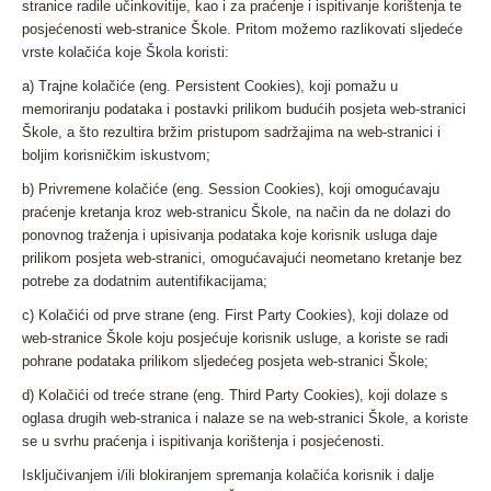
stranice radile učinkovitije, kao i za praćenje i ispitivanje korištenja te
posjećenosti web-stranice Škole. Pritom možemo razlikovati sljedeće
vrste kolačića koje Škola koristi:
a) Trajne kolačiće (eng. Persistent Cookies), koji pomažu u
memoriranju podataka i postavki prilikom budućih posjeta web-stranici
Škole, a što rezultira bržim pristupom sadržajima na web-stranici i
boljim korisničkim iskustvom;
b) Privremene kolačiće (eng. Session Cookies), koji omogućavaju
praćenje kretanja kroz web-stranicu Škole, na način da ne dolazi do
ponovnog traženja i upisivanja podataka koje korisnik usluga daje
prilikom posjeta web-stranici, omogućavajući neometano kretanje bez
potrebe za dodatnim autentifikacijama;
c) Kolačići od prve strane (eng. First Party Cookies), koji dolaze od
web-stranice Škole koju posjećuje korisnik usluge, a koriste se radi
pohrane podataka prilikom sljedećeg posjeta web-stranici Škole;
d) Kolačići od treće strane (eng. Third Party Cookies), koji dolaze s
oglasa drugih web-stranica i nalaze se na web-stranici Škole, a koriste
se u svrhu praćenja i ispitivanja korištenja i posjećenosti.
Isključivanjem i/ili blokiranjem spremanja kolačića korisnik i dalje