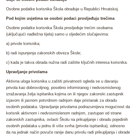
Osobne podatke korisnika Škola obrađuje u Republici Hrvatskoj.
Pod kojim uvjetima se osobni podaci prosljeđuju trećima
Osobne podatke korisnika Škola prosljeđuje trećim osobama
(uključujući nadležna tijela) samo u sljedećim slučajevima:
a) privole korisnika;
b) radi ispunjenja zakonskih obveza Škole;
c) kada je takva obrada nužna radi zaštite ključnih interesa korisnika.
Upravljanje privolama
Aktivna uloga korisnika u zaštiti privatnosti ogleda se u davanju
privola kao dobrovoljnog, posebno informiranog i nedvosmislenog
izražavanja želja ispitanika kojima on ili njegov zakonski zastupnik
izjavom ili jasnom potvrdnom radnjom daje pristanak za obradu
osobnih podataka. Upravljanje privolama podrazumijeva mogućnost da
korisnik aktivnom i nedvosmislenom radnjom, zastupan od strane
zakonskih zastupnika, ovlasti Školu na prikupljanje i obradu pojedinih
osobnih podataka u jednu ili više svrha (privola ispitanika), odnosno
da na jednak način povuče ranije danu privolu radi prikupljanja i obrade