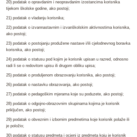
20) podatak o opravdanim i neopravdanim izostancima korisnika
tijekom školske godine, ako postoji;
21) podatak o vladanju korisnika;
22) podatak o izvannastavnim i izvanškolskim aktivnostima korisnika,
ako postoji;
23) podatak o postojanju produžene nastave i/ili cjelodnevnog boravka
korisnika, ako postoji;
24) podatak o statusu pod kojim je korisnik upisan u razred, odnosno
radi li se o redovitom upisu ili drugom obliku upisa;
25) podatak o produljenom obrazovanju korisnika, ako postoji;
26) podatak o nastavku obrazovanja, ako postoji;
27) podatak o pedagoškim mjerama koje su poduzete, ako postoji;
28) podatak o odgojno-obrazovnim skupinama kojima je korisnik
priključen, ako postoji;
29) podatak o obveznim i izbornim predmetima koje korisnik polaže ili
je položio;
30) podatak o statusu predmeta i ocjeni iz predmeta koju je korisnik