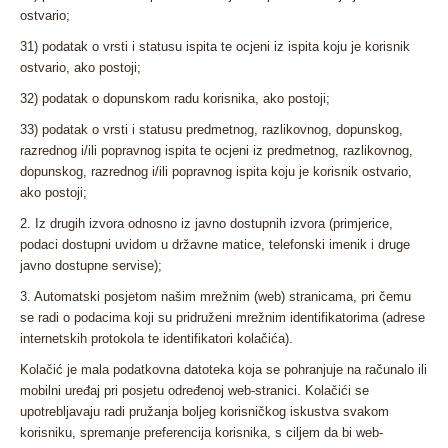
ostvario;
31) podatak o vrsti i statusu ispita te ocjeni iz ispita koju je korisnik
ostvario, ako postoji;
32) podatak o dopunskom radu korisnika, ako postoji;
33) podatak o vrsti i statusu predmetnog, razlikovnog, dopunskog,
razrednog i/ili popravnog ispita te ocjeni iz predmetnog, razlikovnog,
dopunskog, razrednog i/ili popravnog ispita koju je korisnik ostvario,
ako postoji;
2. Iz drugih izvora odnosno iz javno dostupnih izvora (primjerice,
podaci dostupni uvidom u državne matice, telefonski imenik i druge
javno dostupne servise);
3. Automatski posjetom našim mrežnim (web) stranicama, pri čemu
se radi o podacima koji su pridruženi mrežnim identifikatorima (adrese
internetskih protokola te identifikatori kolačića).
Kolačić je mala podatkovna datoteka koja se pohranjuje na računalo ili
mobilni uređaj pri posjetu određenoj web-stranici. Kolačići se
upotrebljavaju radi pružanja boljeg korisničkog iskustva svakom
korisniku, spremanje preferencija korisnika, s ciljem da bi web-