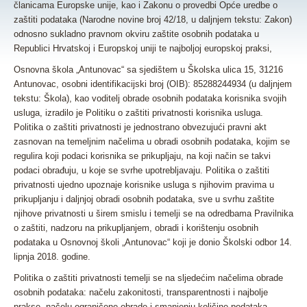
članicama Europske unije, kao i Zakonu o provedbi Opće uredbe o
zaštiti podataka (Narodne novine broj 42/18, u daljnjem tekstu: Zakon)
odnosno sukladno pravnom okviru zaštite osobnih podataka u
Republici Hrvatskoj i Europskoj uniji te najboljoj europskoj praksi,
Osnovna škola „Antunovac“ sa sjedištem u Školska ulica 15, 31216
Antunovac, osobni identifikacijski broj (OIB): 85288244934 (u daljnjem
tekstu: Škola), kao voditelj obrade osobnih podataka korisnika svojih
usluga, izradilo je Politiku o zaštiti privatnosti korisnika usluga.
Politika o zaštiti privatnosti je jednostrano obvezujući pravni akt
zasnovan na temeljnim načelima u obradi osobnih podataka, kojim se
regulira koji podaci korisnika se prikupljaju, na koji način se takvi
podaci obrađuju, u koje se svrhe upotrebljavaju. Politika o zaštiti
privatnosti ujedno upoznaje korisnike usluga s njihovim pravima u
prikupljanju i daljnjoj obradi osobnih podataka, sve u svrhu zaštite
njihove privatnosti u širem smislu i temelji se na odredbama Pravilnika
o zaštiti, nadzoru na prikupljanjem, obradi i korištenju osobnih
podataka u Osnovnoj školi „Antunovac“ koji je donio Školski odbor 14.
lipnja 2018. godine.
Politika o zaštiti privatnosti temelji se na sljedećim načelima obrade
osobnih podataka: načelu zakonitosti, transparentnosti i najbolje
prakse, načelu ograničene obrade i smanjenju količine podataka,