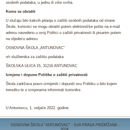
osobnih podataka, u jednu ili više svrha.
Kome se obratiti
U slučaju bilo kakvih pitanja o zaštiti osobnih podataka od strane
Škole, korisnici se mogu obratiti putem elektroničke pošte na e-mail
adresu navedenu u ovoj Politici o zaštiti privatnosti ili pisanim putem
na sljedeću adresu:
OSNOVNA ŠKOLA „ANTUNOVAC“
n/r službenika za zaštitu podataka
ŠKOLSKA ULICA 15, 31216 ANTUNOVAC
Izmjene i dopune Politike o zaštiti privatnosti
Škola zadržava pravo izmijeniti i dopuniti ovu Politiku u bilo kojem
trenutku te o izmjenama informirati korisnike.
U Antunovcu, 1. veljače 2022. godine.
OSNOVNA ŠKOLA "ANTUNOVAC" - SVA PRAVA PRIDRŽANA -
2024.