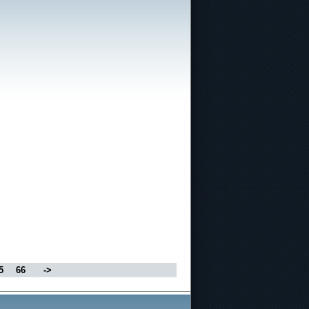
5
66
->