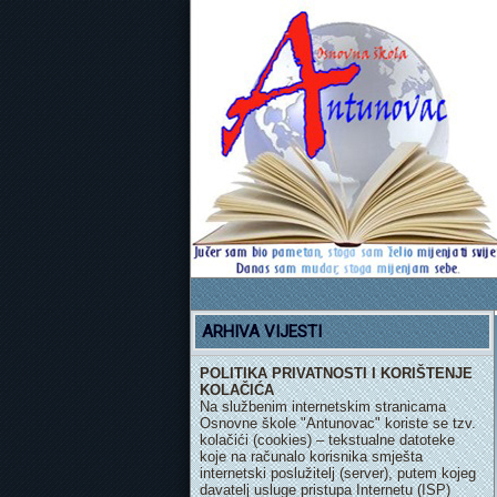
ARHIVA VIJESTI
POLITIKA PRIVATNOSTI I KORIŠTENJE
KOLAČIĆA
Na službenim internetskim stranicama
Osnovne škole "Antunovac" koriste se tzv.
kolačići (cookies) – tekstualne datoteke
koje na računalo korisnika smješta
internetski poslužitelj (server), putem kojeg
davatelj usluge pristupa Internetu (ISP)