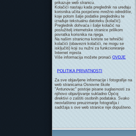
prikazuje web stranicu.
Kolačići nastaju kada preglednik na uređaju
korisnika učita posjećeno mrežno odredište,
koje potom šalje podatke pregledniku te
izrađuje tekstualnu datoteku (kolačić).
Preglednik dohvaća i šalje kolačić na
poslužitelj internetske stranice prilikom
povratka korisnika na njega.
Na našim stranicma koriste se tehnički
kolačići (obavezni kolačići, ne mogu se
isključiti) koji su nužni za funkcioniranje
Internet mjesta
Više informacija možete pronaći
OVDJE
POLITIKA PRIVATNOSTI
Za sve objavljene informacije i fotografije na
web stranicama Osnovne škole
"Antunovac" postoje pisane suglasnosti za
njihovo objavljivanje sukladno Općoj
direktivi o zaštiti osobnih podataka. Svako
neovlašteno preuzimanje fotografija i
sadržaja s ove web stranice nije dopušteno.