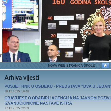
NOVA WEB STRANICA ŠKOLE
PETAŠ
Arhiva vijesti
POSJET HNK U OSIJEKU - PREDSTAVA "DVA U JEDAN
18.12.2025. 16:48
OBAVIJEST O ODABIRU AGENCIJA NA JAVNOM POZIV
IZVANUČIONIČNE NASTAVE ISTRA
17.12.2025. 22:09