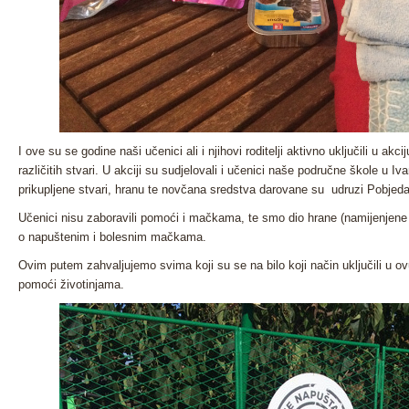
I ove su se godine naši učenici ali i njihovi roditelji aktivno uključili u akci
različitih stvari. U akciji su sudjelovali i učenici naše područne škole u I
prikupljene stvari, hranu te novčana sredstva darovane su udruzi Pobjeda
Učenici nisu zaboravili pomoći i mačkama, te smo dio hrane (namijenjene 
o napuštenim i bolesnim mačkama.
Ovim putem zahvaljujemo svima koji su se na bilo koji način uključili u ovu n
pomoći životinjama.