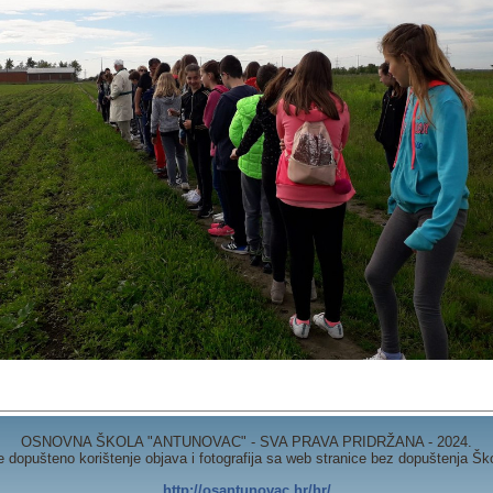
OSNOVNA ŠKOLA "ANTUNOVAC" - SVA PRAVA PRIDRŽANA - 2024.
e dopušteno korištenje objava i fotografija sa web stranice bez dopuštenja Šk
http://osantunovac.hr/hr/