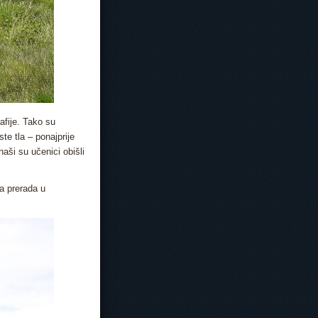
afije. Tako su
te tla – ponajprije
aši su učenici obišli
va prerada u