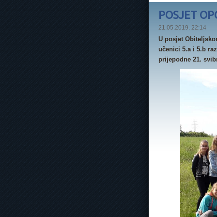
POSJET OP
21.05.2019. 22:14
U posjet Obiteljsk
učenici 5.a i 5.b ra
prijepodne 21. svib