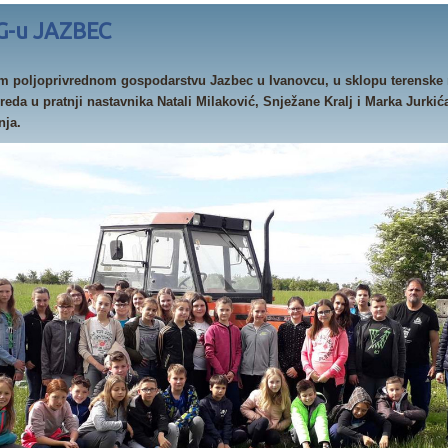
G-u JAZBEC
om poljoprivrednom gospodarstvu Jazbec u Ivanovcu, u sklopu terenske 
zreda u pratnji nastavnika Natali Milaković, Snježane Kralj i Marka Jurkića
nja.