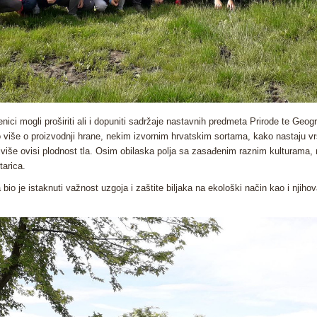
ci mogli proširiti ali i dopuniti sadržaje nastavnih predmeta Prirode te Geogr
 više o proizvodnji hrane, nekim izvornim hrvatskim sortama, kako nastaju vrs
iše ovisi plodnost tla. Osim obilaska polja sa zasađenim raznim kulturama, n
tarica.
ta bio je istaknuti važnost uzgoja i zaštite biljaka na ekološki način kao i njiho