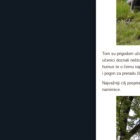
Tom su prigodom učeni
učenici doznali nešto
humus te o čemu najv
i pogon za preradu ži
Najvažniji cilj posje
namirnice.