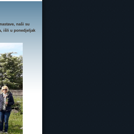
nastave, naši su
, išli u ponedjeljak