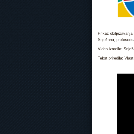
Prikaz obilježavanja 
Snježana, profesoric
Video izradila: Snjež
Tekst priredila: Vlas