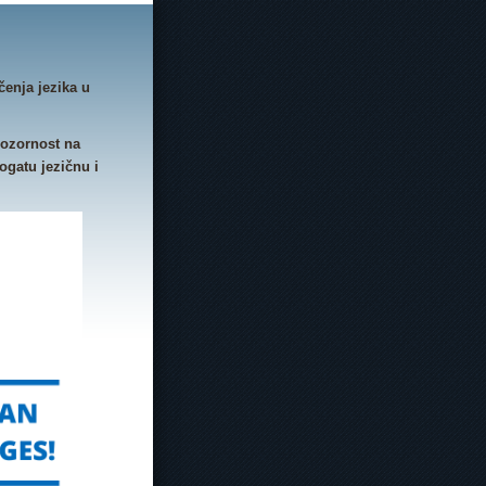
čenja jezika u
pozornost na
ogatu jezičnu i