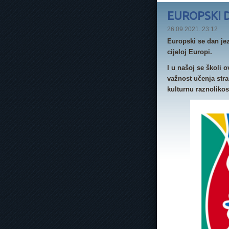
EUROPSKI D
26.09.2021. 23:12
Europski se dan jez
cijeloj Europi.
I u našoj se školi 
važnost učenja stra
kulturnu raznolikos