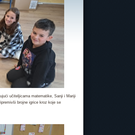
jujući učiteljicama matematike, Sanji i Mariji
pripremivši brojne igrice kroz koje se