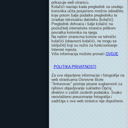
prikazuje web stranicu.
Kolačići nastaju kada preglednik na uređaju
korisnika učita posjećeno mrežno odredište,
koje potom šalje podatke pregledniku te
izrađuje tekstualnu datoteku (kolačić).
Preglednik dohvaća i šalje kolačić na
poslužitelj internetske stranice prilikom
povratka korisnika na njega.
Na našim stranicma koriste se tehnički
kolačići (obavezni kolačići, ne mogu se
isključiti) koji su nužni za funkcioniranje
Internet mjesta
Više informacija možete pronaći
OVDJE
POLITIKA PRIVATNOSTI
Za sve objavljene informacije i fotografije na
web stranicama Osnovne škole
"Antunovac" postoje pisane suglasnosti za
njihovo objavljivanje sukladno Općoj
direktivi o zaštiti osobnih podataka. Svako
neovlašteno preuzimanje fotografija i
sadržaja s ove web stranice nije dopušteno.