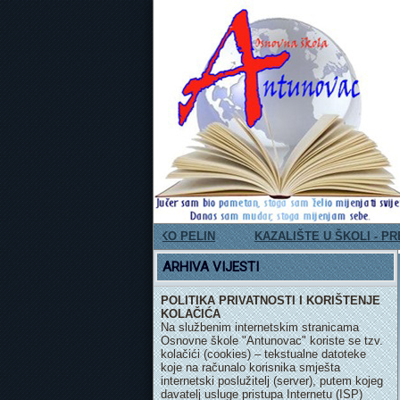
MEMORIAM - ZVONKO PELIN
KAZALIŠTE U ŠKOLI - PREDSTAVA "
ARHIVA VIJESTI
POLITIKA PRIVATNOSTI I KORIŠTENJE
KOLAČIĆA
Na službenim internetskim stranicama
Osnovne škole "Antunovac" koriste se tzv.
kolačići (cookies) – tekstualne datoteke
koje na računalo korisnika smješta
internetski poslužitelj (server), putem kojeg
davatelj usluge pristupa Internetu (ISP)