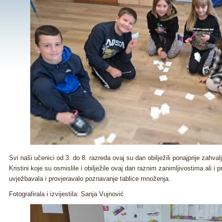
Svi naši učenici od 3. do 8. razreda ovaj su dan obilježili ponajprije zahval
Kristini koje su osmislile i obilježile ovaj dan raznim zanimljivostima ali i 
uvježbavala i provjeravalo poznavanje tablice množenja.
Fotografirala i izvijestila: Sanja Vujnović