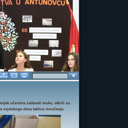
.-TI DAN ŠKOLE 2026. GODINA
uvijek učenima zadavati muke, otkrili su
nja svjetskoga dana tablice množenja.