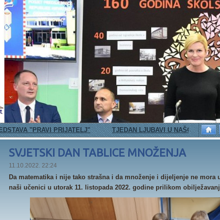
PRAVI PRIJATELJ"
TJEDAN LJUBAVI U NAŠOJ ŠKOLI
100
SVJETSKI DAN TABLICE MNOŽENJA
11.10.2022. 22:24
Da matematika i nije tako strašna i da množenje i dijeljenje ne mora 
naši učenici u utorak 11. listopada 2022. godine prilikom obilježava