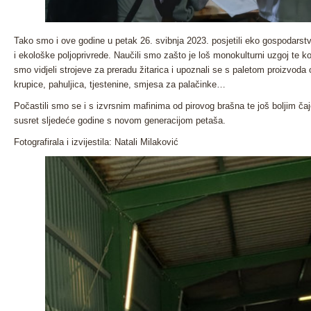
Tako smo i ove godine u petak 26. svibnja 2023. posjetili eko gospodarstvo
i ekološke poljoprivrede. Naučili smo zašto je loš monokulturni uzgoj te 
smo vidjeli strojeve za preradu žitarica i upoznali se s paletom proizvoda o
krupice, pahuljica, tjestenine, smjesa za palačinke…
Počastili smo se i s izvrsnim mafinima od pirovog brašna te još boljim ča
susret sljedeće godine s novom generacijom petaša.
Fotografirala i izvijestila: Natali Milaković