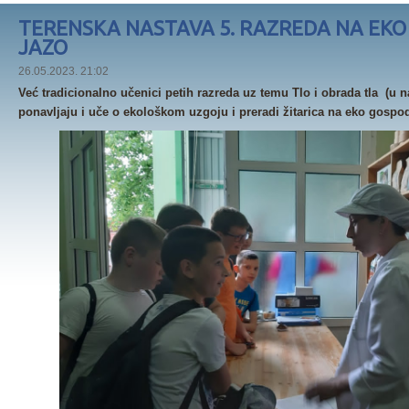
TERENSKA NASTAVA 5. RAZREDA NA EK
JAZO
26.05.2023. 21:02
Već tradicionalno učenici petih razreda uz temu Tlo i obrada tla (u 
ponavljaju i uče o ekološkom uzgoju i preradi žitarica na eko gospo