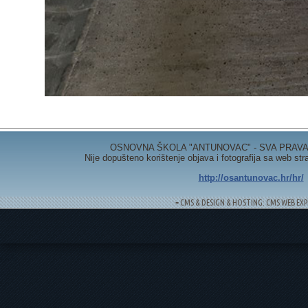
OSNOVNA ŠKOLA "ANTUNOVAC" - SVA PRAVA 
Nije dopušteno korištenje objava i fotografija sa web st
http://osantunovac.hr/hr/
= CMS & DESIGN & HOSTING: CMS WEB EXP