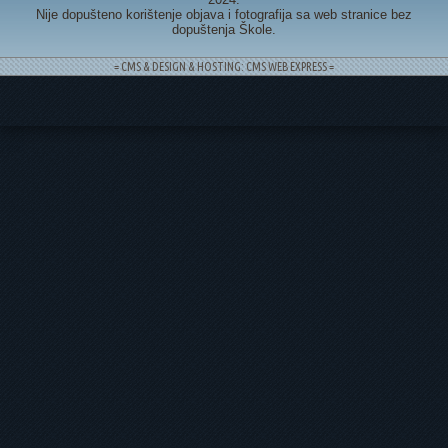
Nije dopušteno korištenje objava i fotografija sa web stranice bez
dopuštenja Škole.
= CMS & DESIGN & HOSTING: CMS WEB EXPRESS =