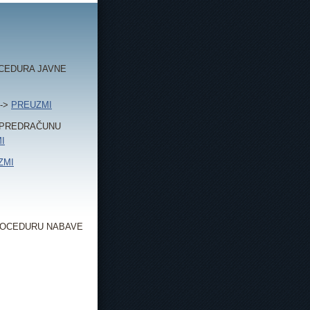
CEDURA JAVNE
-->
PREUZMI
/PREDRAČUNU
I
ZMI
PROCEDURU NABAVE