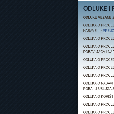
ODLUKE I
ODLUKE VEZANE 
ODLUKA O PROCED
NABAVE -->
PREUZ
ODLUKA O PROCED
ODLUKA O PROCED
DOBAVLJAČA I NA
ODLUKA O PROCED
ODLUKA O PROCED
ODLUKA O PROCED
ODLUKA O NABAVI
ROBA ILI USLUGA
ODLUKA O KORIŠT
ODLUKA O PROCED
ODLUKA O PROCED