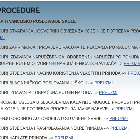
 PROCEDURE
ZA FINANCIJSKO POSLOVANJE ŠKOLE
URI STVARANJA UGOVORNIH OBVEZA ZA KOJE NIJE POTREBNA PRO
MI
URI ZAPRIMANJA I PROVJERE RAČUNA TE PLAĆANJA PO RAČUNIMA 
URI IZDAVANJA NARUDŽBENICA, ODOBRENJU NARUDŽBI PO PONUDI
RUDŽBE PUTEM OTVORENIH NARUDŽBENICA DOBAVLJAČA -->
PREUZM
URI STJECANJA I NAČINU KORIŠTENJA VLASTITIH PRIHODA -->
PREU
URI BLAGAJNIČKOG POSLOVANJA U ŠKOLI -->
PREUZMI
URI IZDAVANJA I OBRAČUNA PUTNIH NALOGA -->
PREUZMI
 ROBA ILI USLUGA U SLUČAJEVIMA KADA NIJE MOGUĆE PROVESTI 
 ZA KOJE NIJE POTREBNA PROCEDURA JAVNE NABAVE -->
PREUZMI
ENJU OSOBNOG AUTOMOBILA U SLUŽBENE SVRHE -->
PREUZMI
URI STJECANJA I RASPOLAGANJA NEKRETNINAMA -->
PREUZMI
URI NAPLATE PRIHODA -->
PREUZMI