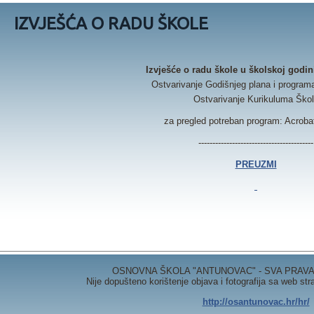
IZVJEŠĆA O RADU ŠKOLE
Izvješće o radu škole u školskoj godin
Ostvarivanje Godišnjeg plana i program
Ostvarivanje Kurikuluma Ško
za pregled potreban program: Acroba
-----------------------------------------
PREUZMI
OSNOVNA ŠKOLA "ANTUNOVAC" - SVA PRAVA 
Nije dopušteno korištenje objava i fotografija sa web st
http://osantunovac.hr/hr/