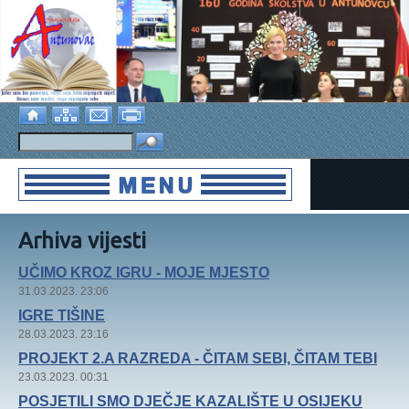
Arhiva vijesti
UČIMO KROZ IGRU - MOJE MJESTO
31.03.2023. 23:06
IGRE TIŠINE
28.03.2023. 23:16
PROJEKT 2.A RAZREDA - ČITAM SEBI, ČITAM TEBI
23.03.2023. 00:31
POSJETILI SMO DJEČJE KAZALIŠTE U OSIJEKU