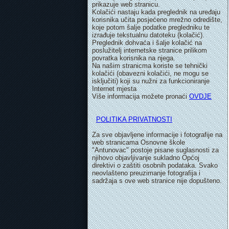
prikazuje web stranicu.
Kolačići nastaju kada preglednik na uređaju
korisnika učita posjećeno mrežno odredište,
koje potom šalje podatke pregledniku te
izrađuje tekstualnu datoteku (kolačić).
Preglednik dohvaća i šalje kolačić na
poslužitelj internetske stranice prilikom
povratka korisnika na njega.
Na našim stranicma koriste se tehnički
kolačići (obavezni kolačići, ne mogu se
isključiti) koji su nužni za funkcioniranje
Internet mjesta
Više informacija možete pronaći
OVDJE
POLITIKA PRIVATNOSTI
Za sve objavljene informacije i fotografije na
web stranicama Osnovne škole
"Antunovac" postoje pisane suglasnosti za
njihovo objavljivanje sukladno Općoj
direktivi o zaštiti osobnih podataka. Svako
neovlašteno preuzimanje fotografija i
sadržaja s ove web stranice nije dopušteno.