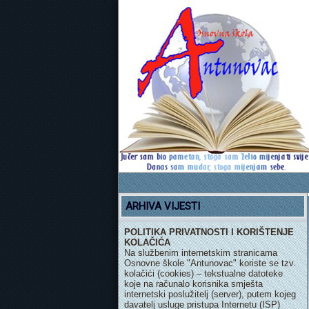
ARHIVA VIJESTI
POLITIKA PRIVATNOSTI I KORIŠTENJE
KOLAČIĆA
Na službenim internetskim stranicama
Osnovne škole "Antunovac" koriste se tzv.
kolačići (cookies) – tekstualne datoteke
koje na računalo korisnika smješta
internetski poslužitelj (server), putem kojeg
davatelj usluge pristupa Internetu (ISP)