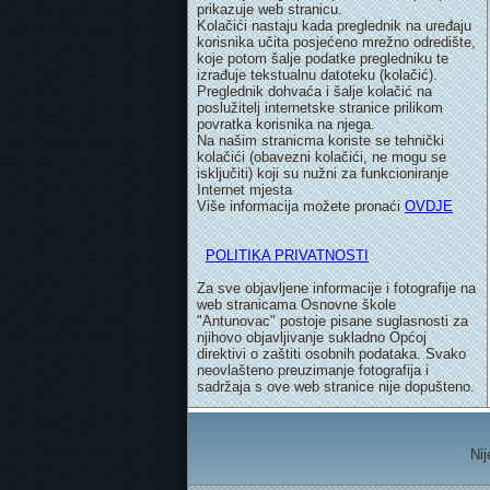
prikazuje web stranicu.
Kolačići nastaju kada preglednik na uređaju
korisnika učita posjećeno mrežno odredište,
koje potom šalje podatke pregledniku te
izrađuje tekstualnu datoteku (kolačić).
Preglednik dohvaća i šalje kolačić na
poslužitelj internetske stranice prilikom
povratka korisnika na njega.
Na našim stranicma koriste se tehnički
kolačići (obavezni kolačići, ne mogu se
isključiti) koji su nužni za funkcioniranje
Internet mjesta
Više informacija možete pronaći
OVDJE
POLITIKA PRIVATNOSTI
Za sve objavljene informacije i fotografije na
web stranicama Osnovne škole
"Antunovac" postoje pisane suglasnosti za
njihovo objavljivanje sukladno Općoj
direktivi o zaštiti osobnih podataka. Svako
neovlašteno preuzimanje fotografija i
sadržaja s ove web stranice nije dopušteno.
Nij