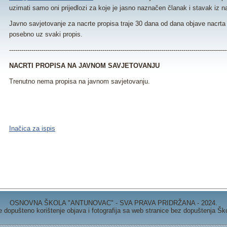
uzimati samo oni prijedlozi za koje je jasno naznačen članak i stavak iz n
Javno savjetovanje za nacrte propisa traje 30 dana od dana objave nacrta 
posebno uz svaki propis.
-----------------------------------------------------------------------------------------------------------
NACRTI PROPISA NA JAVNOM SAVJETOVANJU
Trenutno nema propisa na javnom savjetovanju.
Inačica za ispis
OSNOVNA ŠKOLA "ANTUNOVAC" - SVA PRAVA PRIDRŽANA - 2024.
e dopušteno korištenje objava i fotografija sa web stranice bez dopuštenja Šk