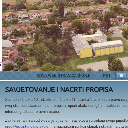
NOVA WEB STRANICA ŠKOLE
PETAŠI I IGRA 
SAVJETOVANJE I NACRTI PROPISA
Sukladno članku 10., stavku 3. i članku 11. stavku 1. Zakona o pravu na p
ovoj stranici nalaze se nacrti propisa, općih akata i drugih strateških ili
interese građana i pravnih osoba.
Zainteresirani za sudjelovanje u javnom savjetovanju trebaju svoje prijedlo
ured@os-antunovac.skole.hr
s naznakom na koji članak i stavak narcta pro