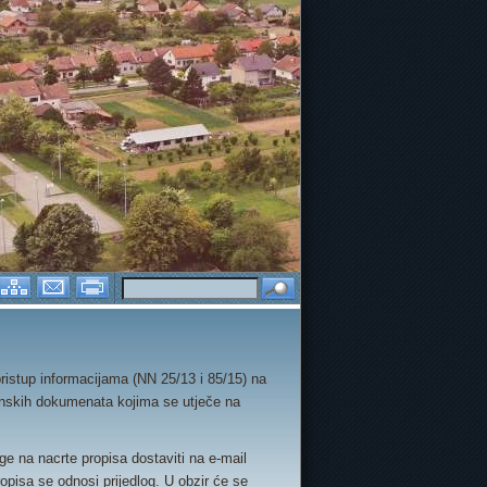
ŠKOLICE
E-TWINNING PROJEKTI
DAN RUŽIČASTIH MAJICA 
ristup informacijama (NN 25/13 i 85/15) na
 planskih dokumenata kojima se utječe na
ge na nacrte propisa dostaviti na e-mail
pisa se odnosi prijedlog. U obzir će se