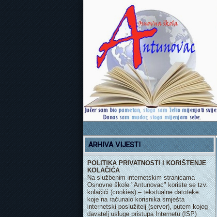
ARHIVA VIJESTI
POLITIKA PRIVATNOSTI I KORIŠTENJE
KOLAČIĆA
Na službenim internetskim stranicama
Osnovne škole "Antunovac" koriste se tzv.
kolačići (cookies) – tekstualne datoteke
koje na računalo korisnika smješta
internetski poslužitelj (server), putem kojeg
davatelj usluge pristupa Internetu (ISP)