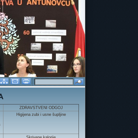
TAŠI I IGRA ŠKOLICE
E-TWINNING PROJEKTI
DAN RUŽIČAS
A
ZDRAVSTVENI ODGOJ
,
Higijena zubi i usne šupljine
a
Skrivene kalorije