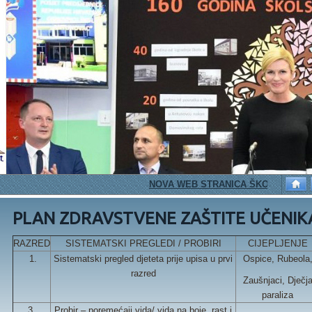
NOVA WEB STRANICA ŠKOLE
PE
PLAN ZDRAVSTVENE ZAŠTITE UČENIK
RAZRED
SISTEMATSKI PREGLEDI / PROBIRI
CIJEPLJENJE
1.
Sistematski pregled djeteta prije upisa u prvi
Ospice, Rubeola
razred
Zaušnjaci, Dječj
paraliza
3.
Probir – poremećaji vida/ vida na boje, rast i