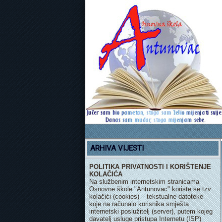
ARHIVA VIJESTI
POLITIKA PRIVATNOSTI I KORIŠTENJE
KOLAČIĆA
Na službenim internetskim stranicama
Osnovne škole "Antunovac" koriste se tzv.
kolačići (cookies) – tekstualne datoteke
koje na računalo korisnika smješta
internetski poslužitelj (server), putem kojeg
davatelj usluge pristupa Internetu (ISP)