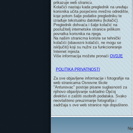
prikazuje web stranicu.
Kolačići nastaju kada preglednik na uređaju
korisnika učita posjećeno mrežno odredište,
koje potom šalje podatke pregledniku te
izrađuje tekstualnu datoteku (kolačić).
Preglednik dohvaća i šalje kolačić na
poslužitelj internetske stranice prilikom
povratka korisnika na njega.
Na našim stranicma koriste se tehnički
kolačići (obavezni kolačići, ne mogu se
isključiti) koji su nužni za funkcioniranje
Internet mjesta
Više informacija možete pronaći
OVDJE
POLITIKA PRIVATNOSTI
Za sve objavljene informacije i fotografije na
web stranicama Osnovne škole
"Antunovac" postoje pisane suglasnosti za
njihovo objavljivanje sukladno Općoj
direktivi o zaštiti osobnih podataka. Svako
neovlašteno preuzimanje fotografija i
sadržaja s ove web stranice nije dopušteno.
Nij