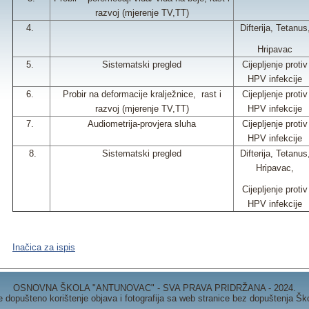
razvoj (mjerenje TV,TT)
4.
Difterija, Tetanus
Hripavac
5.
Sistematski pregled
Cijepljenje protiv
HPV infekcije
6.
Probir na deformacije kralježnice, rast i
Cijepljenje protiv
razvoj (mjerenje TV,TT)
HPV infekcije
7.
Audiometrija-provjera sluha
Cijepljenje protiv
HPV infekcije
8.
Sistematski pregled
Difterija, Tetanus
Hripavac,
Cijepljenje protiv
HPV infekcije
Inačica za ispis
OSNOVNA ŠKOLA "ANTUNOVAC" - SVA PRAVA PRIDRŽANA - 2024.
e dopušteno korištenje objava i fotografija sa web stranice bez dopuštenja Šk