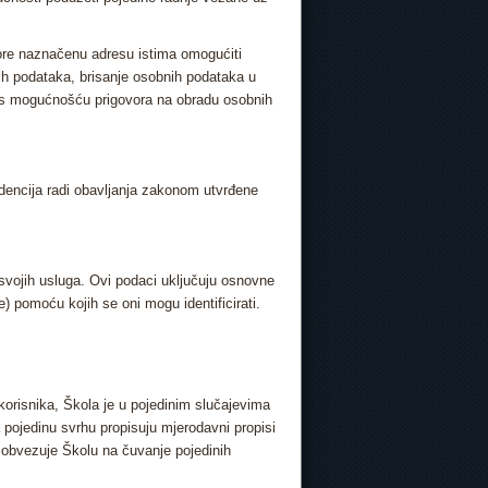
ore naznačenu adresu istima omogućiti
ih podataka, brisanje osobnih podataka u
h s mogućnošću prigovora na obradu osobnih
videncija radi obavljanja zakonom utvrđene
 svojih usluga. Ovi podaci uključuju osnovne
) pomoću kojih se oni mogu identificirati.
 korisnika, Škola je u pojedinim slučajevima
pojedinu svrhu propisuju mjerodavni propisi
i obvezuje Školu na čuvanje pojedinih