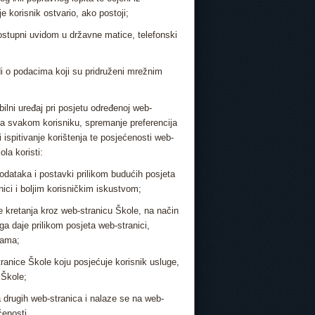
e korisnik ostvario, ako postoji;
dostupni uvidom u državne matice, telefonski
i o podacima koji su pridruženi mrežnim
ilni uređaj pri posjetu određenoj web-
tva svakom korisniku, spremanje preferencija
i ispitivanje korištenja te posjećenosti web-
la koristi:
odataka i postavki prilikom budućih posjeta
nici i boljim korisničkim iskustvom;
 kretanja kroz web-stranicu Škole, na način
ga daje prilikom posjeta web-stranici,
jama;
tranice Škole koju posjećuje korisnik usluge,
 Škole;
a drugih web-stranica i nalaze se na web-
ćenosti.