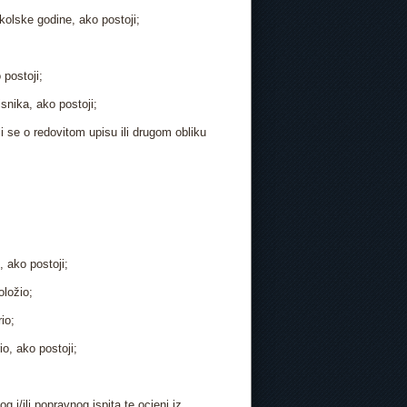
olske godine, ako postoji;
postoji;
snika, ako postoji;
i se o redovitom upisu ili drugom obliku
 ako postoji;
oložio;
io;
io, ako postoji;
 i/ili popravnog ispita te ocjeni iz