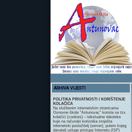
ARHIVA VIJESTI
POLITIKA PRIVATNOSTI I KORIŠTENJE
KOLAČIĆA
Na službenim internetskim stranicama
Osnovne škole "Antunovac" koriste se tzv.
kolačići (cookies) – tekstualne datoteke
koje na računalo korisnika smješta
internetski poslužitelj (server), putem kojeg
davatelj usluge pristupa Internetu (ISP)