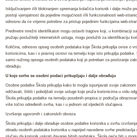
Isključivanjem i/ili blokiranjem spremanja kolačića korisnik i dalje može 
postoji vjerojatnost da pojedine mogućnosti i/ili funkcionalnosti web-stran
odnosno da će vrijeme potrebno za pristup pojedinim funkcijama web-stran
Predmetni mrežni identifikatori mogu ostaviti tragove koji, u kombinaciji s
pružaju poslužitelji internetskih usluga, mogu poslužiti za identifikaciju kor
Količina, odnosno opseg osobnih podataka koje Škola prikuplja ovise o vr
korisnicima, kao i o pravnoj osnovi na temelju koje isto prikuplja podatke.
samo nužnog opsega osobnih podataka koji je potreban za postizanje zak
obrađuju.
U koje svrhe se osobni podaci prikupljaju i dalje obrađuju
Osobne podatke Škola prikuplja kako bi mogla ispunjavati svoje zakonom
održavati, štititi i poboljšati svoje usluge koje pruža korisnicima u vidu 
Škola prikuplja podatke na temelju posebnih propisa iz područja obrazovanja 
više točno određenih svrha, kao i u jednom od sljedećih slučajeva.
Izvršenje ugovornih i zakonskih obveza
Škola prikuplja i dalje obrađuje osobne podatke korisnika u svrhu izvrše
obradu osobnih podataka korisnika u naprijed navedene svrhe predstavlja
slučaju da korisnik uskrati davanje bitnih podataka, Škola neće biti u mo