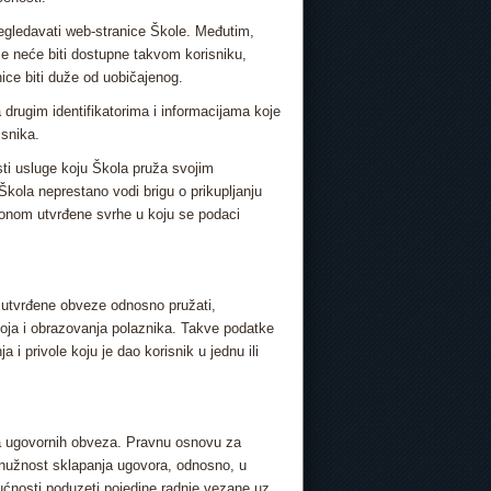
pregledavati web-stranice Škole. Međutim,
ice neće biti dostupne takvom korisniku,
ice biti duže od uobičajenog.
a drugim identifikatorima i informacijama koje
isnika.
sti usluge koju Škola pruža svojim
 Škola neprestano vodi brigu o prikupljanju
onom utvrđene svrhe u koju se podaci
 utvrđene obveze odnosno pružati,
odgoja i obrazovanja polaznika. Takve podatke
i privole koju je dao korisnik u jednu ili
nja ugovornih obveza. Pravnu osnovu za
 nužnost sklapanja ugovora, odnosno, u
gućnosti poduzeti pojedine radnje vezane uz