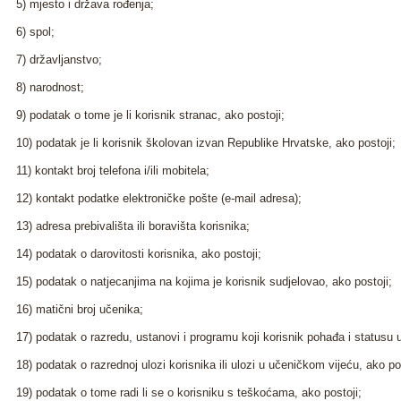
5) mjesto i država rođenja;
6) spol;
7) državljanstvo;
8) narodnost;
9) podatak o tome je li korisnik stranac, ako postoji;
10) podatak je li korisnik školovan izvan Republike Hrvatske, ako postoji;
11) kontakt broj telefona i/ili mobitela;
12) kontakt podatke elektroničke pošte (e-mail adresa);
13) adresa prebivališta ili boravišta korisnika;
14) podatak o darovitosti korisnika, ako postoji;
15) podatak o natjecanjima na kojima je korisnik sudjelovao, ako postoji;
16) matični broj učenika;
17) podatak o razredu, ustanovi i programu koji korisnik pohađa i statusu 
18) podatak o razrednoj ulozi korisnika ili ulozi u učeničkom vijeću, ako po
19) podatak o tome radi li se o korisniku s teškoćama, ako postoji;