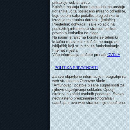
prikazuje web stranicu.
Kolačići nastaju kada preglednik na uređaju
korisnika učita posjećeno mrežno odredište,
koje potom šalje podatke pregledniku te
izrađuje tekstualnu datoteku (kolačić).
Preglednik dohvaća i šalje kolačić na
poslužitelj internetske stranice prilikom
povratka korisnika na njega.
Na našim stranicma koriste se tehnički
kolačići (obavezni kolačići, ne mogu se
isključiti) koji su nužni za funkcioniranje
Internet mjesta
Više informacija možete pronaći
OVDJE
POLITIKA PRIVATNOSTI
Za sve objavljene informacije i fotografije na
web stranicama Osnovne škole
"Antunovac" postoje pisane suglasnosti za
njihovo objavljivanje sukladno Općoj
direktivi o zaštiti osobnih podataka. Svako
neovlašteno preuzimanje fotografija i
sadržaja s ove web stranice nije dopušteno.