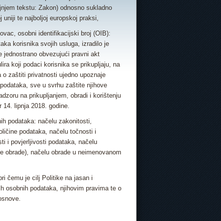
aljnjem tekstu: Zakon) odnosno sukladno
niji te najboljoj europskoj praksi,
ac, osobni identifikacijski broj (OIB):
ka korisnika svojih usluga, izradilo je
i je jednostrano obvezujući pravni akt
a koji podaci korisnika se prikupljaju, na
a o zaštiti privatnosti ujedno upoznaje
h podataka, sve u svrhu zaštite njihove
adzoru na prikupljanjem, obradi i korištenju
 14. lipnja 2018. godine.
nih podataka: načelu zakonitosti,
oličine podataka, načelu točnosti i
i i povjerljivosti podataka, načelu
vrhe obrade), načelu obrade u neimenovanom
ri čemu je cilj Politike na jasan i
ih osobnih podataka, njihovim pravima te o
 osnove.