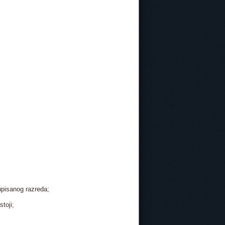
upisanog razreda;
stoji;