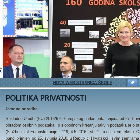
NOVA WEB STRANICA ŠKOLE
PETAŠI I IGRA
POLITIKA PRIVATNOSTI
Uvodne odredbe
Sukladno Uredbi (EU) 2016/679 Europskog parlamenta i vijeća od 27. travnj
obradom osobnih podataka i o slobodnom kretanju takvih podataka te o st
(Službeni list Europske unije L 119, 4.5.2016., str. 1., u daljnjem tekstu: 
punoj primjeni od 25. svibnja 2018. u Republici Hrvatskoj i svim zemljam