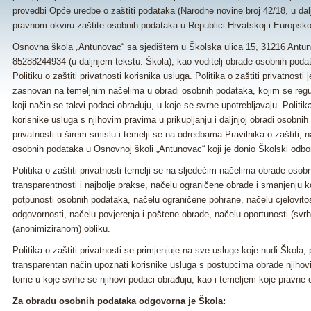
provedbi Opće uredbe o zaštiti podataka (Narodne novine broj 42/18, u d
pravnom okviru zaštite osobnih podataka u Republici Hrvatskoj i Europskoj u
Osnovna škola „Antunovac“ sa sjedištem u Školska ulica 15, 31216 Antunov
85288244934 (u daljnjem tekstu: Škola), kao voditelj obrade osobnih podata
Politiku o zaštiti privatnosti korisnika usluga. Politika o zaštiti privatnost
zasnovan na temeljnim načelima u obradi osobnih podataka, kojim se regulir
koji način se takvi podaci obrađuju, u koje se svrhe upotrebljavaju. Politik
korisnike usluga s njihovim pravima u prikupljanju i daljnjoj obradi osobni
privatnosti u širem smislu i temelji se na odredbama Pravilnika o zaštiti, n
osobnih podataka u Osnovnoj školi „Antunovac“ koji je donio Školski odbor
Politika o zaštiti privatnosti temelji se na sljedećim načelima obrade osob
transparentnosti i najbolje prakse, načelu ograničene obrade i smanjenju k
potpunosti osobnih podataka, načelu ograničene pohrane, načelu cjelovitost
odgovornosti, načelu povjerenja i poštene obrade, načelu oportunosti (s
(anonimiziranom) obliku.
Politika o zaštiti privatnosti se primjenjuje na sve usluge koje nudi Škola, p
transparentan način upoznati korisnike usluga s postupcima obrade njihov
tome u koje svrhe se njihovi podaci obrađuju, kao i temeljem koje pravne
Za obradu osobnih podataka odgovorna je Škola: