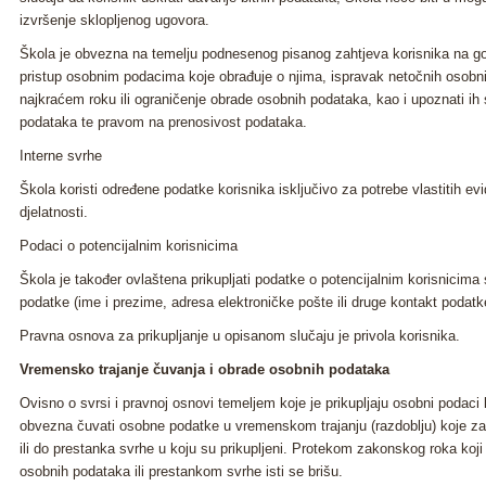
izvršenje sklopljenog ugovora.
Škola je obvezna na temelju podnesenog pisanog zahtjeva korisnika na g
pristup osobnim podacima koje obrađuje o njima, ispravak netočnih osobn
najkraćem roku ili ograničenje obrade osobnih podataka, kao i upoznati i
podataka te pravom na prenosivost podataka.
Interne svrhe
Škola koristi određene podatke korisnika isključivo za potrebe vlastitih e
djelatnosti.
Podaci o potencijalnim korisnicima
Škola je također ovlaštena prikupljati podatke o potencijalnim korisnicima
podatke (ime i prezime, adresa elektroničke pošte ili druge kontakt podatke
Pravna osnova za prikupljanje u opisanom slučaju je privola korisnika.
Vremensko trajanje čuvanja i obrade osobnih podataka
Ovisno o svrsi i pravnoj osnovi temeljem koje je prikupljaju osobni podaci
obvezna čuvati osobne podatke u vremenskom trajanju (razdoblju) koje za 
ili do prestanka svrhe u koju su prikupljeni. Protekom zakonskog roka koj
osobnih podataka ili prestankom svrhe isti se brišu.