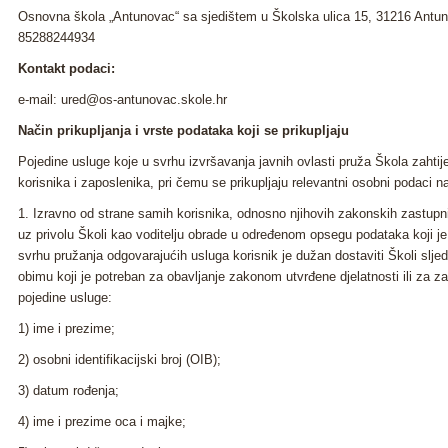
Osnovna škola „Antunovac“ sa sjedištem u Školska ulica 15, 31216 Antunov
85288244934
Kontakt podaci:
e-mail: ured@os-antunovac.skole.hr
Način prikupljanja i vrste podataka koji se prikupljaju
Pojedine usluge koje u svrhu izvršavanja javnih ovlasti pruža Škola zahtij
korisnika i zaposlenika, pri čemu se prikupljaju relevantni osobni podaci n
1. Izravno od strane samih korisnika, odnosno njihovih zakonskih zastupni
uz privolu Školi kao voditelju obrade u određenom opsegu podataka koji je
svrhu pružanja odgovarajućih usluga korisnik je dužan dostaviti Školi slj
obimu koji je potreban za obavljanje zakonom utvrđene djelatnosti ili za 
pojedine usluge:
1) ime i prezime;
2) osobni identifikacijski broj (OIB);
3) datum rođenja;
4) ime i prezime oca i majke;