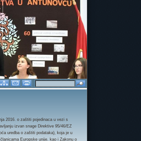
 ŠKOLICE
E-TWINNING PROJEKTI
DAN RUŽIČASTIH MAJICA
a 2016. o zaštiti pojedinaca u vezi s
avljanju izvan snage Direktive 95/46/EZ
Opća uredba o zaštiti podataka), koja je u
a članicama Europske unije, kao i Zakonu o