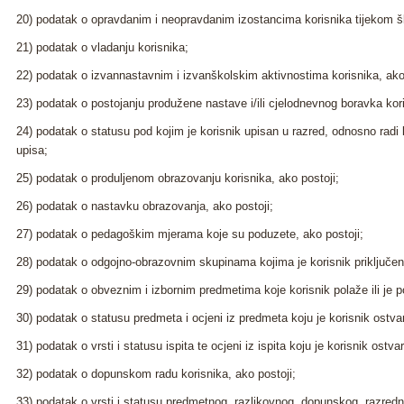
20) podatak o opravdanim i neopravdanim izostancima korisnika tijekom šk
21) podatak o vladanju korisnika;
22) podatak o izvannastavnim i izvanškolskim aktivnostima korisnika, ako 
23) podatak o postojanju produžene nastave i/ili cjelodnevnog boravka kori
24) podatak o statusu pod kojim je korisnik upisan u razred, odnosno radi l
upisa;
25) podatak o produljenom obrazovanju korisnika, ako postoji;
26) podatak o nastavku obrazovanja, ako postoji;
27) podatak o pedagoškim mjerama koje su poduzete, ako postoji;
28) podatak o odgojno-obrazovnim skupinama kojima je korisnik priključen,
29) podatak o obveznim i izbornim predmetima koje korisnik polaže ili je p
30) podatak o statusu predmeta i ocjeni iz predmeta koju je korisnik ostvar
31) podatak o vrsti i statusu ispita te ocjeni iz ispita koju je korisnik ostvar
32) podatak o dopunskom radu korisnika, ako postoji;
33) podatak o vrsti i statusu predmetnog, razlikovnog, dopunskog, razrednog