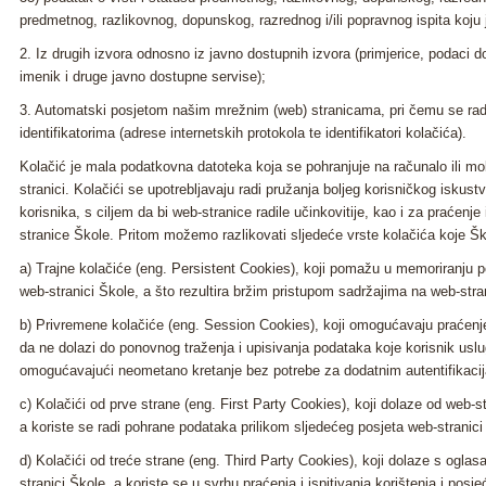
predmetnog, razlikovnog, dopunskog, razrednog i/ili popravnog ispita koju j
2. Iz drugih izvora odnosno iz javno dostupnih izvora (primjerice, podaci 
imenik i druge javno dostupne servise);
3. Automatski posjetom našim mrežnim (web) stranicama, pri čemu se rad
identifikatorima (adrese internetskih protokola te identifikatori kolačića).
Kolačić je mala podatkovna datoteka koja se pohranjuje na računalo ili mob
stranici. Kolačići se upotrebljavaju radi pružanja boljeg korisničkog iskus
korisnika, s ciljem da bi web-stranice radile učinkovitije, kao i za praćenje 
stranice Škole. Pritom možemo razlikovati sljedeće vrste kolačića koje Ško
a) Trajne kolačiće (eng. Persistent Cookies), koji pomažu u memoriranju p
web-stranici Škole, a što rezultira bržim pristupom sadržajima na web-stra
b) Privremene kolačiće (eng. Session Cookies), koji omogućavaju praćenje
da ne dolazi do ponovnog traženja i upisivanja podataka koje korisnik uslu
omogućavajući neometano kretanje bez potrebe za dodatnim autentifikaci
c) Kolačići od prve strane (eng. First Party Cookies), koji dolaze od web-s
a koriste se radi pohrane podataka prilikom sljedećeg posjeta web-stranici
d) Kolačići od treće strane (eng. Third Party Cookies), koji dolaze s oglas
stranici Škole, a koriste se u svrhu praćenja i ispitivanja korištenja i posje