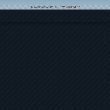
= CMS & DESIGN & HOSTING: CMS WEB EXPRESS =