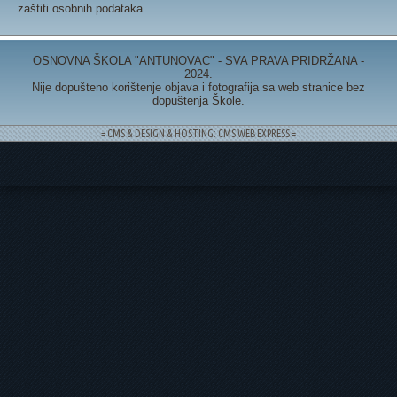
zaštiti osobnih podataka.
OSNOVNA ŠKOLA "ANTUNOVAC" - SVA PRAVA PRIDRŽANA -
2024.
Nije dopušteno korištenje objava i fotografija sa web stranice bez
dopuštenja Škole.
= CMS & DESIGN & HOSTING: CMS WEB EXPRESS =